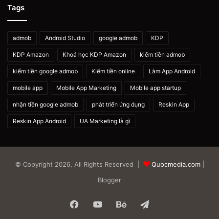
Tags
admob
Android Studio
google admob
KDP
KDP Amazon
Khoá học KDP Amazon
kiếm tiền admob
kiếm tiền google admob
Kiếm tiền online
Làm App Android
mobile app
Mobile App Marketing
Mobile app startup
nhận tiền google admob
phát triển ứng dụng
Reskin App
Reskin App Android
UA Marketing là gì
© Copyright 2026, All Rights Reserved |
Quocmedia.com
|
Blogger
Facebook
YouTube
Behance
Telegram