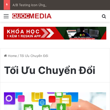
A/B Testing Icon Ứng Dụng Là Gì? Hướng Dẫn Tối Ưu ASO Hiệu Quả Trên Google Play
Menu
S
Home
/
Tối Ưu Chuyển Đổi
Tối Ưu Chuyển Đổi