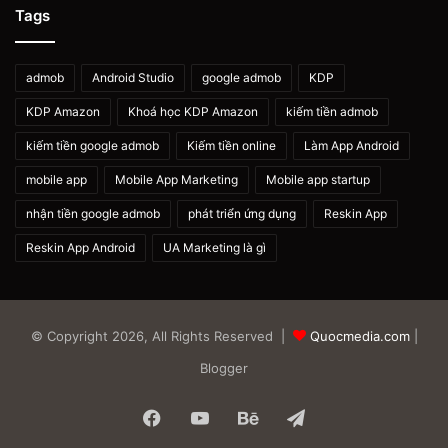
Tags
admob
Android Studio
google admob
KDP
KDP Amazon
Khoá học KDP Amazon
kiếm tiền admob
kiếm tiền google admob
Kiếm tiền online
Làm App Android
mobile app
Mobile App Marketing
Mobile app startup
nhận tiền google admob
phát triển ứng dụng
Reskin App
Reskin App Android
UA Marketing là gì
© Copyright 2026, All Rights Reserved |
Quocmedia.com
|
Blogger
Facebook
YouTube
Behance
Telegram