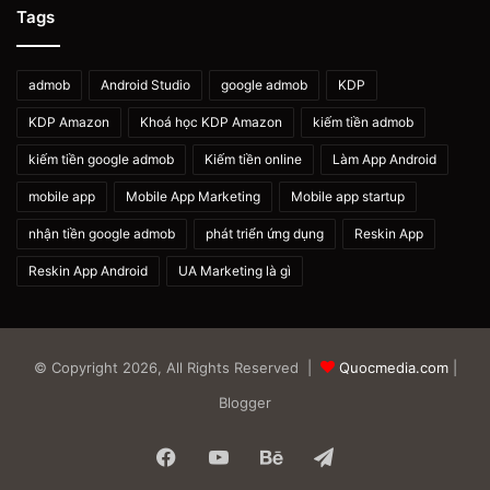
Tags
admob
Android Studio
google admob
KDP
KDP Amazon
Khoá học KDP Amazon
kiếm tiền admob
kiếm tiền google admob
Kiếm tiền online
Làm App Android
mobile app
Mobile App Marketing
Mobile app startup
nhận tiền google admob
phát triển ứng dụng
Reskin App
Reskin App Android
UA Marketing là gì
© Copyright 2026, All Rights Reserved |
Quocmedia.com
|
Blogger
Facebook
YouTube
Behance
Telegram