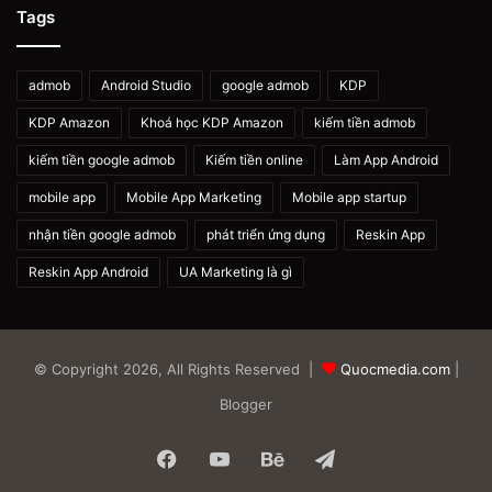
Tags
admob
Android Studio
google admob
KDP
KDP Amazon
Khoá học KDP Amazon
kiếm tiền admob
kiếm tiền google admob
Kiếm tiền online
Làm App Android
mobile app
Mobile App Marketing
Mobile app startup
nhận tiền google admob
phát triển ứng dụng
Reskin App
Reskin App Android
UA Marketing là gì
© Copyright 2026, All Rights Reserved |
Quocmedia.com
|
Blogger
Facebook
YouTube
Behance
Telegram