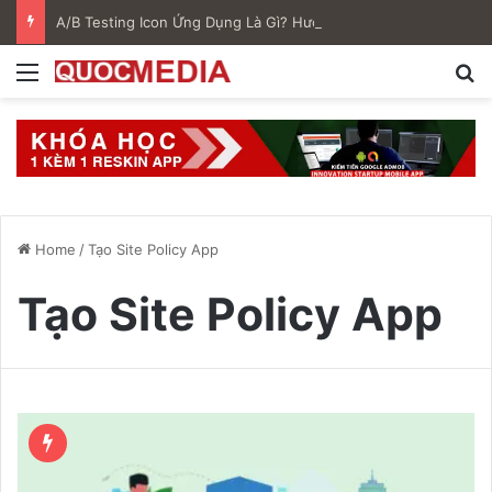
A/B Testing Icon Ứng Dụng Là Gì? Hướng Dẫn Tối Ưu ASO Hiệu Quả Trên Google Play
Menu
S
Home
/
Tạo Site Policy App
Tạo Site Policy App