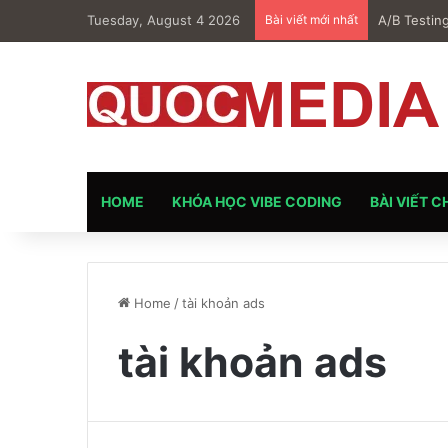
Tuesday, August 4 2026
Bài viết mới nhất
A/B Testin
HOME
KHÓA HỌC VIBE CODING
BÀI VIẾT C
Home
/
tài khoản ads
tài khoản ads