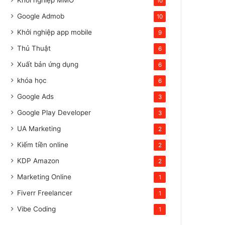
10
Google Admob
10
Khởi nghiệp app mobile
9
Thủ Thuật
6
Xuất bản ứng dụng
6
khóa học
6
Google Ads
3
Google Play Developer
3
UA Marketing
2
Kiếm tiền online
2
KDP Amazon
2
Marketing Online
1
Fiverr Freelancer
1
Vibe Coding
1