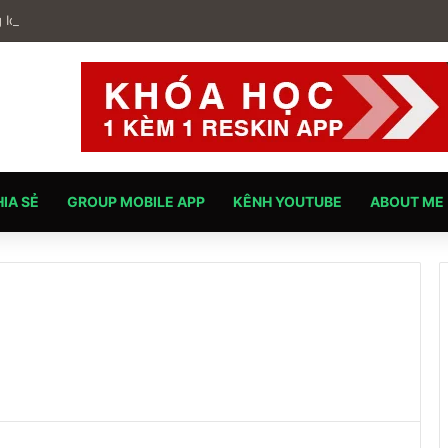
g Icon Ứng Dụng Là Gì? Hướng Dẫn Tối Ưu ASO Hiệu Quả Trên Google P
HIA SẺ
GROUP MOBILE APP
KÊNH YOUTUBE
ABOUT ME