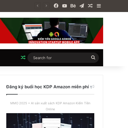
Facebook
YouTube
Behance
Telegram
Random Article
Sidebar
lay
Random Article
Search
for
Đăng ký buổi học KDP Amazon miễn phí
MMO 2025 + AI sản xuất sách KDP Amazon Kiếm Tiền
Online