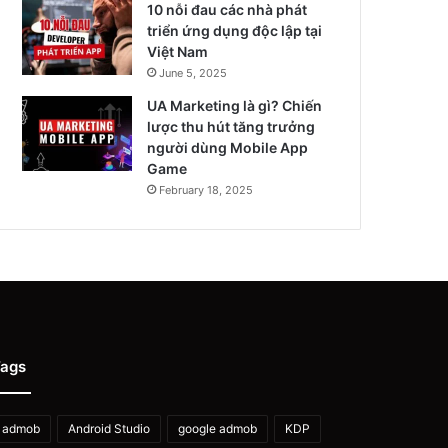
10 nỗi đau các nhà phát
triển ứng dụng độc lập tại
Việt Nam
June 5, 2025
UA Marketing là gì? Chiến
lược thu hút tăng trưởng
người dùng Mobile App
Game
February 18, 2025
ags
admob
Android Studio
google admob
KDP