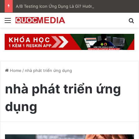
A/B Testing Icon Ứng Dụng Là Gì? Hướng Dẫn Tối Ưu ASO Hiệu Quả Trên Google Play
Menu
S
Home
/
nhà phát triển ứng dụng
nhà phát triển ứng
dụng