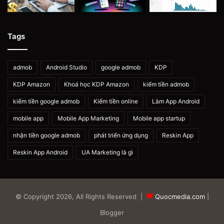
Tags
admob
Android Studio
google admob
KDP
KDP Amazon
Khoá học KDP Amazon
kiếm tiền admob
kiếm tiền google admob
Kiếm tiền online
Làm App Android
mobile app
Mobile App Marketing
Mobile app startup
nhận tiền google admob
phát triển ứng dụng
Reskin App
Reskin App Android
UA Marketing là gì
© Copyright 2026, All Rights Reserved |
Quocmedia.com
|
Blogger