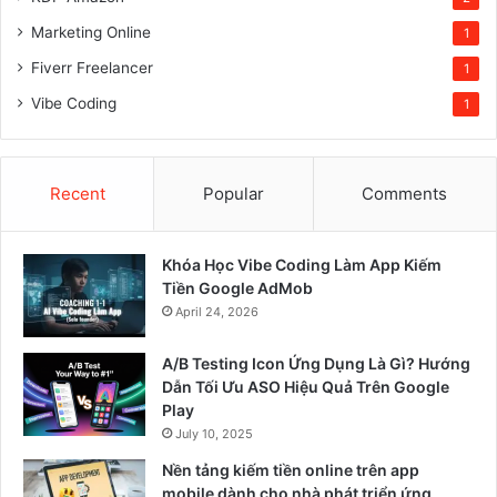
Marketing Online
1
Fiverr Freelancer
1
Vibe Coding
1
Recent
Popular
Comments
Khóa Học Vibe Coding Làm App Kiếm
Tiền Google AdMob
April 24, 2026
A/B Testing Icon Ứng Dụng Là Gì? Hướng
Dẫn Tối Ưu ASO Hiệu Quả Trên Google
Play
July 10, 2025
Nền tảng kiếm tiền online trên app
mobile dành cho nhà phát triển ứng