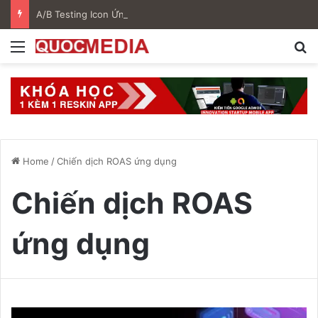
A/B Testing Icon Ứng Dụng Là Gì? Hướng Dẫn Tối Ưu ASO Hiệu Quả Trên Google Play
Menu
S
Home
/
Chiến dịch ROAS ứng dụng
Chiến dịch ROAS
ứng dụng