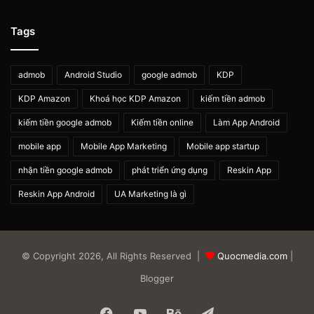
Tags
admob
Android Studio
google admob
KDP
KDP Amazon
Khoá học KDP Amazon
kiếm tiền admob
kiếm tiền google admob
Kiếm tiền online
Làm App Android
mobile app
Mobile App Marketing
Mobile app startup
nhận tiền google admob
phát triển ứng dụng
Reskin App
Reskin App Android
UA Marketing là gì
© Copyright 2026, All Rights Reserved |
Quocmedia.com
|
Blogger
Facebook
YouTube
Behance
Telegram