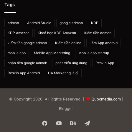
Tags
admob
Android Studio
google admob
KDP
KDP Amazon
Khoá học KDP Amazon
kiếm tiền admob
kiếm tiền google admob
Kiếm tiền online
Làm App Android
mobile app
Mobile App Marketing
Mobile app startup
nhận tiền google admob
phát triển ứng dụng
Reskin App
Reskin App Android
UA Marketing là gì
© Copyright 2026, All Rights Reserved |
Quocmedia.com
|
Blogger
Facebook
YouTube
Behance
Telegram