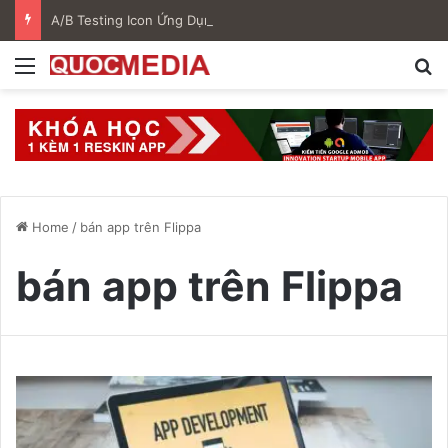
A/B Testing Icon Ứng Dụng Là Gì? Hướng Dẫn Tối Ưu ASO Hiệu Quả Trên Google Play
Menu
S
Home
/
bán app trên Flippa
bán app trên Flippa