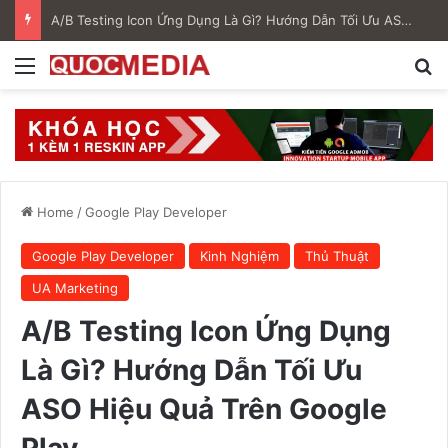
A/B Testing Icon Ứng Dụng Là Gì? Hướng Dẫn Tối Ưu ASO Hiệu Quả Trên Google Play
Menu
S
Home
/
Google Play Developer
Google Play Developer
Kinh Nghiệm
Thủ Thuật
UA Marketing
A/B Testing Icon Ứng Dụng
Là Gì? Hướng Dẫn Tối Ưu
ASO Hiệu Quả Trên Google