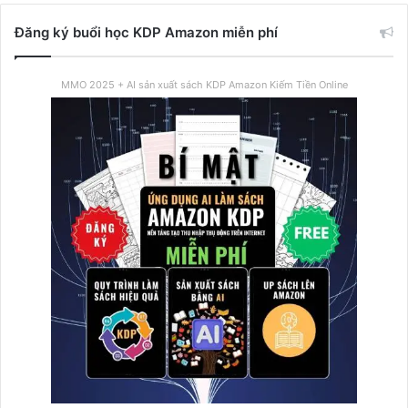
n
o
Đăng ký buổi học KDP Amazon miễn phí
ứ
b
n
g
MMO 2025 + AI sản xuất sách KDP Amazon Kiếm Tiền Online
d
ụ
n
g