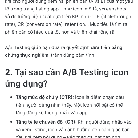
khi cho người dùng xem hai phiên bản (A và B) của một yếu
tố trong trang listing app – như icon, mô tả, screenshots –
và đo lường hiệu suất dựa trên KPI như CTR (click‑through
rate), CR (conversion rate), retention… Mục tiêu là tìm ra
phiên bản có hiệu quả tốt hơn và triển khai rộng rãi.
A/B Testing giúp bạn đưa ra quyết định
dựa trên bằng
chứng thực nghiệm
, tránh dùng cảm tính.
2. Tại sao cần A/B Testing icon
ứng dụng?
Tăng mức độ chú ý (CTR)
: Icon là điểm chạm đầu
tiên người dùng nhìn thấy. Một icon nổi bật có thể
tăng đáng kể lượng nhấp vào app.
Tăng tỷ lệ chuyển đổi (CR)
: Khi người dùng nhấp vào
và xem listing, icon vẫn ảnh hưởng đến cảm giác ban
đầu khi xem nội dung – kéo theo cài đặt cao hơn.