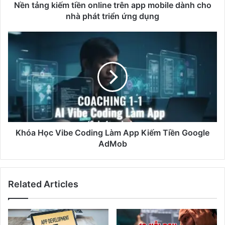
ế
Nền tảng kiếm tiền online trên app mobile dành cho
m
nhà phát triển ứng dụng
t
i
K
ề
h
n
ó
o
a
n
H
l
ọ
i
c
n
V
e
i
t
b
Khóa Học Vibe Coding Làm App Kiếm Tiền Google
r
e
AdMob
ê
C
n
o
a
d
Related Articles
p
i
p
n
m
g
o
L