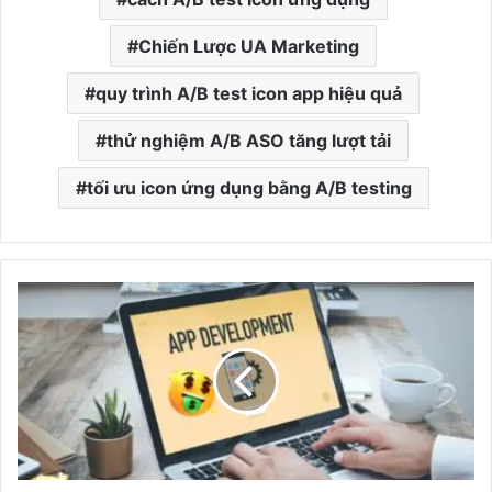
Chiến Lược UA Marketing
quy trình A/B test icon app hiệu quả
thử nghiệm A/B ASO tăng lượt tải
tối ưu icon ứng dụng bằng A/B testing
N
ề
n
t
ả
n
g
k
i