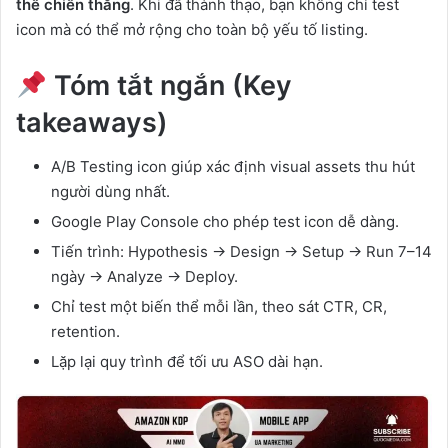
thể chiến thắng
. Khi đã thành thạo, bạn không chỉ test
icon mà có thể mở rộng cho toàn bộ yếu tố listing.
Tóm tắt ngắn (Key
takeaways)
A/B Testing icon giúp xác định visual assets thu hút
người dùng nhất.
Google Play Console cho phép test icon dễ dàng.
Tiến trình: Hypothesis → Design → Setup → Run 7–14
ngày → Analyze → Deploy.
Chỉ test một biến thể mỗi lần, theo sát CTR, CR,
retention.
Lặp lại quy trình để tối ưu ASO dài hạn.