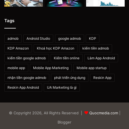
Tags
admob
Android Studio
google admob
KDP
KDP Amazon
Khoá học KDP Amazon
kiếm tiền admob
kiếm tiền google admob
Kiếm tiền online
Làm App Android
mobile app
Mobile App Marketing
Mobile app startup
nhận tiền google admob
phát triển ứng dụng
Reskin App
Reskin App Android
UA Marketing là gì
© Copyright 2026, All Rights Reserved |
Quocmedia.com
|
Blogger