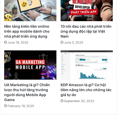
b
à
i
m
l
A
e
p
d
p
Nền tảng kiếm tiền online
10 nỗi đau các nhà phát triển
à
K
trên app mobile dành cho
ứng dụng độc lập tại Việt
n
i
nhà phát triển ứng dụng
Nam
h
ế
June 18, 2025
June 5, 2025
c
m
h
T
o
i
n
ề
h
n
à
G
p
o
h
o
UA Marketing là gì? Chiến
KDP Amazon là gì? Cơ hội
á
g
lược thu hút tăng trưởng
tiềm năng lớn cho những tác
t
l
người dùng Mobile App
giả tự do
t
e
Game
September 30, 2023
r
A
February 18, 2025
i
d
ể
M